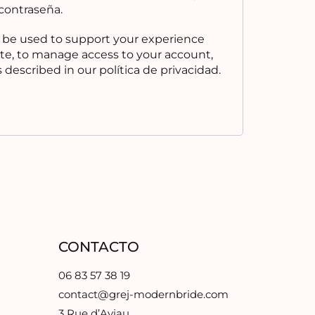
contraseña.
l be used to support your experience
te, to manage access to your account,
s described in our
política de privacidad
.
CONTACTO
06 83 57 38 19
contact@grej-modernbride.com
3 Rue d’Aviau,