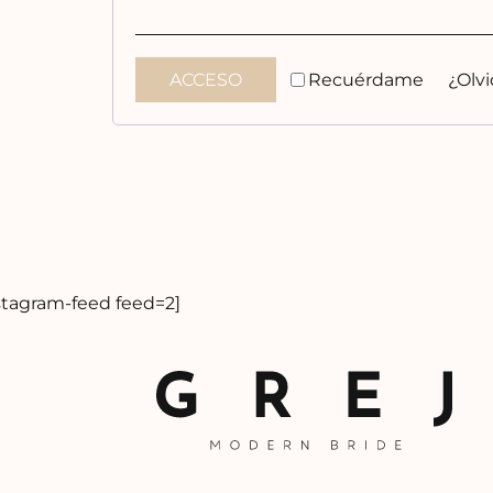
Recuérdame
ACCESO
¿Olvi
stagram-feed feed=2]