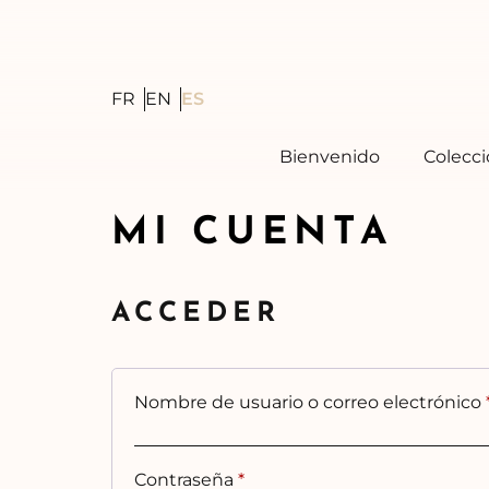
Skip
to
content
FR
EN
ES
Bienvenido
Colecc
MI CUENTA
ACCEDER
Nombre de usuario o correo electrónico
Obligatorio
Contraseña
*