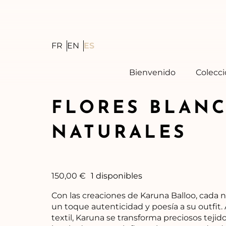
Skip
to
content
FR
EN
ES
Bienvenido
Colecc
FLORES BLAN
NATURALES
150,00
€
1 disponibles
Con las creaciones de Karuna Balloo, cada
un toque autenticidad y poesía a su outfit. 
textil, Karuna se transforma preciosos tejido