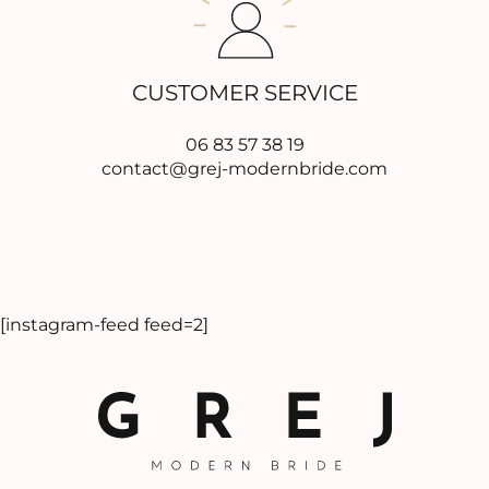
CUSTOMER SERVICE
06 83 57 38 19
contact@grej-modernbride.com
[instagram-feed feed=2]