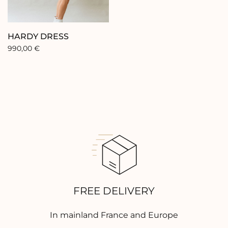
Collection
HARDY DRESS
Our brand
990,00
€
Our showroom
Our stores
Contact
FREE DELIVERY
In mainland France and Europe