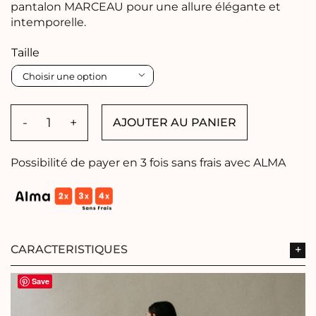
pantalon MARCEAU pour une allure élégante et
intemporelle.
Taille

AJOUTER AU PANIER
quantité
de
Top
Possibilité de payer en 3 fois sans frais avec ALMA
Cape
ANGÈLE
CARACTERISTIQUES
Save